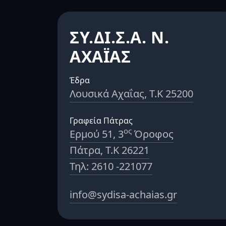
ΣΥ.ΔΙ.Σ.Α. Ν.
ΑΧΑΪΑΣ
Έδρα
Λουσικά Αχαΐας, Τ.Κ 25200
Γραφεία Πάτρας
ος
Ερμού 51, 3
Όροφος
Πάτρα, Τ.Κ 26221
Τηλ: 2610 -221077
info@sydisa-achaias.gr